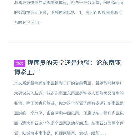
源和更为快速的网页浏览体验。但由于业务调整，MIP Cache
服务将在近期下线，下线内容包括：1、关闭百度搜索资源平
台的 MIP 入口...
程序员的天堂还是地狱：论东南亚
热文
博彩工厂
本文系统新梳理东南亚博彩工厂的台前背后，希望能够警示广
大码农勿入歧途。认识东南亚东南亚是许多人既熟悉又陌生的
名词，除了美食和旅游，你对这个区域了解有多深？东南亚是
亚洲的一个地区，由台湾和中国以南、印度以东、新几内亚以
西与澳大利亚以北的多个国家及地区组成。东南亚分为两个区
域，陆域为中南半岛，包括柬埔寨、老挝、缅甸、...