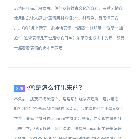
表情同样被广为使用。但伴随着社会文化的变迁，黄脸表情在
使用时总让人感觉“表情用时方恨少”。别着急，新表情已安
排。QQ4月上新了一批神仙表情，“疑惑”“ 辣眼睛”“ 沧桑”“ 尴
尬”，这些表情是否也是你的日常？如果你也被击中的话，跟我
一起看看表情的设计故事吧...
୧⍤⃝ 是怎么打出来的？
火爆
不久后，朋友给我发这个，哈哈哈！疑似装逼啊，这我能忍
嘛？我写了个查看ASCII码的小程序。后来得知他们不是ASCII
字符！查看了符号的unicode字符集编码值，并实现在键盘打
出来了它。程序源码：运行结果：得知其unicode字符集编码
分别为：291990608413那么就好办啦!教你怎么在键盘打出