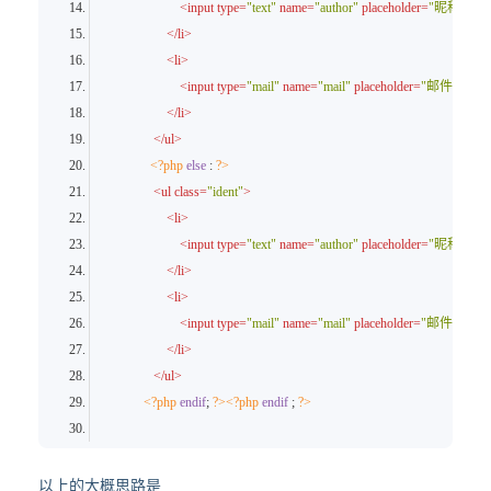
<
input
type
=
"text"
name
=
"author"
placeholder
=
"昵称
*
"
va
<
/
li
>
<
li
>
<
input
type
=
"mail"
name
=
"mail"
placeholder
=
"邮件
*
"
valu
<
/
li
>
<
/
ul
>
<
?php
else
 : 
?
>
<
ul
class
=
"ident"
>
<
li
>
<
input
type
=
"text"
name
=
"author"
placeholder
=
"昵称
*
"
va
<
/
li
>
<
li
>
<
input
type
=
"mail"
name
=
"mail"
placeholder
=
"邮件
*
"
valu
<
/
li
>
<
/
ul
>
<
?php
endif
; 
?
>
<
?php
endif
 ; 
?
>
以上的大概思路是