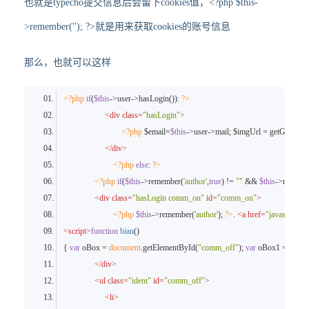
也就是typecho提交信息后会留下cookies值，<?php $this-
>remember(''); ?>就是用来获取cookies的账号信息
那么，也就可以这样
<
?php
if
(
$
this
->
user
->
hasLogin
()): 
?
>
<
div
class
=
"hasLogin"
>
<
?php
$email
=
$
this
->
user
->
mail; 
$imgUrl
 = 
getGravatar
<
/
div
>
<
?php
else
: 
?
>
<
?php
if
(
$
this
->
remember
(
'author'
,
true
) 
!
= 
""
&
&
$
this
->
rememb
<
div
class
=
"hasLogin comm_on"
id
=
"comm_on"
>
<
?php
$
this
->
remember
(
'author'
); 
?
>
.
<
a
href
=
"javascript:;"
<
script
>
function
bian
(
{ 
var
 oBox = 
document
.
getElementById
(
"comm_off"
); 
var
 oBox1 = 
docum
<
/
div
>
<
ul
class
=
"ident"
id
=
"comm_off"
>
<
li
>