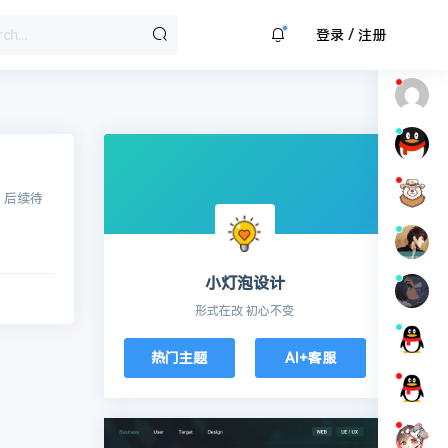
/
登录
注册
：后续待
小灯泡设计
形式在改 初心不变
热门主题
AI+客服