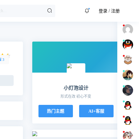
/
登录
注册
踩
3
小灯泡设计
形式在改 初心不变
热门主题
AI+客服