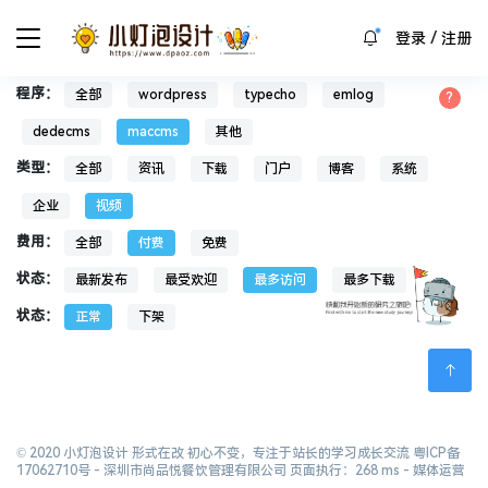
/
登录
注册
程序：
全部
wordpress
typecho
emlog
dedecms
maccms
其他
类型：
全部
资讯
下载
门户
博客
系统
企业
视频
费用：
全部
付费
免费
状态：
最新发布
最受欢迎
最多访问
最多下载
状态：
正常
下架
© 2020 小灯泡设计 形式在改 初心不变，专注于站长的学习成长交流
粤ICP备
17062710号
- 深圳市尚品悦餐饮管理有限公司 页面执行：268 ms -
媒体运营