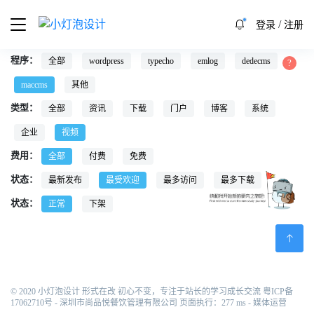
/
登录
注册
程序：
全部
wordpress
typecho
emlog
dedecms
maccms
其他
类型：
全部
资讯
下载
门户
博客
系统
企业
视频
费用：
全部
付费
免费
状态：
最新发布
最受欢迎
最多访问
最多下载
状态：
正常
下架
© 2020 小灯泡设计 形式在改 初心不变，专注于站长的学习成长交流
粤ICP备
17062710号
- 深圳市尚品悦餐饮管理有限公司 页面执行：277 ms -
媒体运营