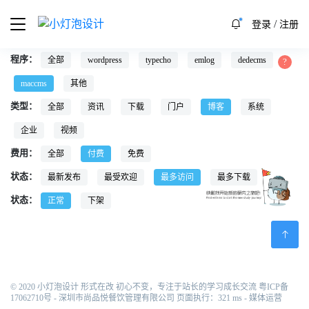
/
登录
注册
程序：
全部
wordpress
typecho
emlog
dedecms
maccms
其他
类型：
全部
资讯
下载
门户
博客
系统
企业
视频
费用：
全部
付费
免费
状态：
最新发布
最受欢迎
最多访问
最多下载
状态：
正常
下架
© 2020 小灯泡设计 形式在改 初心不变，专注于站长的学习成长交流
粤ICP备
17062710号
- 深圳市尚品悦餐饮管理有限公司 页面执行：321 ms -
媒体运营