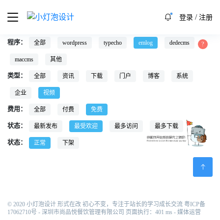
/
登录
注册
程序：
全部
wordpress
typecho
emlog
dedecms
maccms
其他
类型：
全部
资讯
下载
门户
博客
系统
企业
视频
费用：
全部
付费
免费
状态：
最新发布
最受欢迎
最多访问
最多下载
状态：
正常
下架
© 2020 小灯泡设计 形式在改 初心不变，专注于站长的学习成长交流
粤ICP备
17062710号
- 深圳市尚品悦餐饮管理有限公司 页面执行：401 ms -
媒体运营