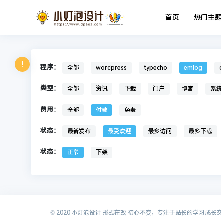
首页
热门主
!
程序：
全部
wordpress
typecho
emlog
类型：
全部
资讯
下载
门户
博客
系
费用：
全部
付费
免费
状态：
最新发布
最受欢迎
最多访问
最多下载
状态：
正常
下架
© 2020 小灯泡设计 形式在改 初心不变，专注于站长的学习成长