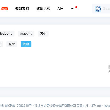
题
知识文档
媒体运营
AI+
dedecms
maccms
其他
统
企业
视频
交流
粤ICP备17062710号
- 深圳市尚品悦餐饮管理有限公司 页面执行：374 ms -
媒