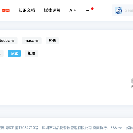
题
知识文档
媒体运营
AI+
dedecms
maccms
其他
统
企业
视频
交流
粤ICP备17062710号
- 深圳市尚品悦餐饮管理有限公司 页面执行：386 ms -
媒