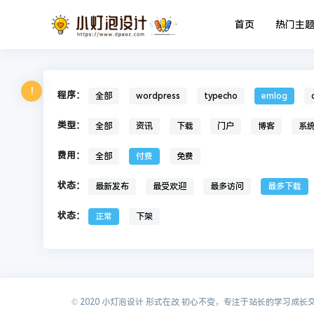
首页
热门主
!
程序：
全部
wordpress
typecho
emlog
类型：
全部
资讯
下载
门户
博客
系
费用：
全部
付费
免费
状态：
最新发布
最受欢迎
最多访问
最多下载
状态：
正常
下架
© 2020 小灯泡设计 形式在改 初心不变，专注于站长的学习成长