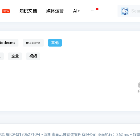
题
知识文档
媒体运营
AI+
dedecms
maccms
其他
统
企业
视频
交流
粤ICP备17062710号
- 深圳市尚品悦餐饮管理有限公司 页面执行：262 ms -
媒