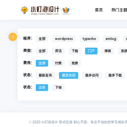
首页
热门主
!
程序：
全部
wordpress
typecho
emlog
类型：
全部
资讯
下载
门户
博客
系
费用：
全部
付费
免费
状态：
最新发布
最受欢迎
最多访问
最多下载
状态：
正常
下架
© 2020 小灯泡设计 形式在改 初心不变，专注于站长的学习成长