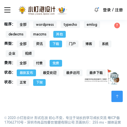
/
登录
注册
程序：
全部
wordpress
typecho
emlog
dedecms
maccms
其他
类型：
全部
资讯
下载
门户
博客
系统
企业
视频
费用：
全部
付费
免费
状态：
最新发布
最受欢迎
最多访问
最多下载
状态：
正常
下架
© 2020 小灯泡设计 形式在改 初心不变，专注于站长的学习成长交流
粤ICP备
17062710号
- 深圳市尚品悦餐饮管理有限公司 页面执行：255 ms -
媒体运营