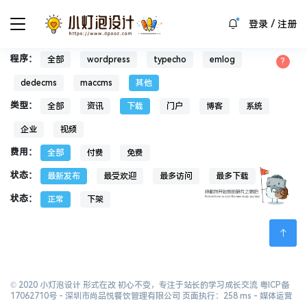
/
登录
注册
程序：
全部
wordpress
typecho
emlog
dedecms
maccms
其他
类型：
全部
资讯
下载
门户
博客
系统
企业
视频
费用：
全部
付费
免费
状态：
最新发布
最受欢迎
最多访问
最多下载
状态：
正常
下架
© 2020 小灯泡设计 形式在改 初心不变，专注于站长的学习成长交流
粤ICP备
17062710号
- 深圳市尚品悦餐饮管理有限公司 页面执行：258 ms -
媒体运营