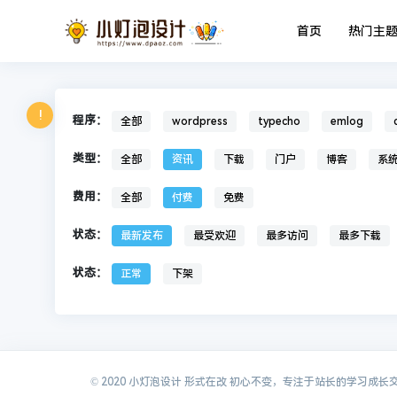
首页
热门主
!
程序：
全部
wordpress
typecho
emlog
类型：
全部
资讯
下载
门户
博客
系
费用：
全部
付费
免费
状态：
最新发布
最受欢迎
最多访问
最多下载
状态：
正常
下架
© 2020 小灯泡设计 形式在改 初心不变，专注于站长的学习成长