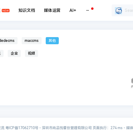
题
知识文档
媒体运营
AI+
dedecms
maccms
其他
统
企业
视频
交流
粤ICP备17062710号
- 深圳市尚品悦餐饮管理有限公司 页面执行：274 ms -
媒