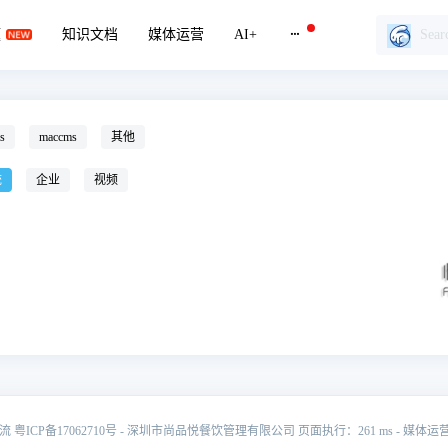
题
知识文档
媒体运营
AI+
s
maccms
其他
统
企业
视频
交流
粤ICP备17062710号
- 深圳市尚品悦餐饮管理有限公司 页面执行：261 ms -
媒体运