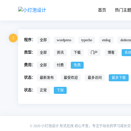
首页
热门主
!
程序：
全部
wordpress
typecho
emlog
dedecm
类型：
全部
资讯
下载
门户
博客
系
费用：
全部
付费
免费
状态：
最新发布
最受欢迎
最多访问
最多下载
状态：
正常
下架
© 2020 小灯泡设计 形式在改 初心不变，专注于站长的学习成长