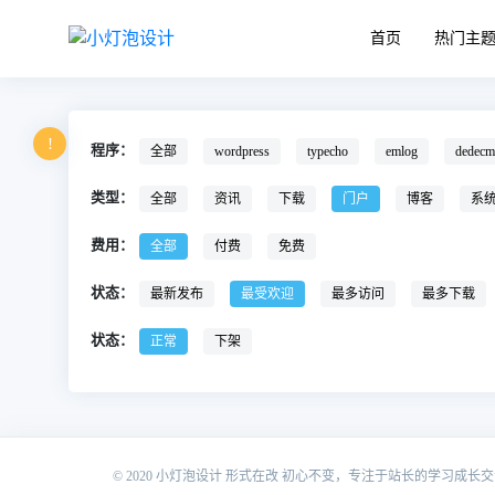
首页
热门主
!
程序：
全部
wordpress
typecho
emlog
dedecm
类型：
全部
资讯
下载
门户
博客
系
费用：
全部
付费
免费
状态：
最新发布
最受欢迎
最多访问
最多下载
状态：
正常
下架
© 2020 小灯泡设计 形式在改 初心不变，专注于站长的学习成长