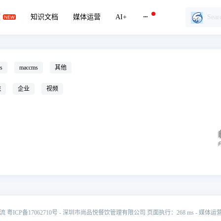
题
知识文档
媒体运营
AI+
s
maccms
其他
统
企业
视频
交流
粤ICP备17062710号
- 深圳市尚品悦餐饮管理有限公司 页面执行：268 ms -
媒体运