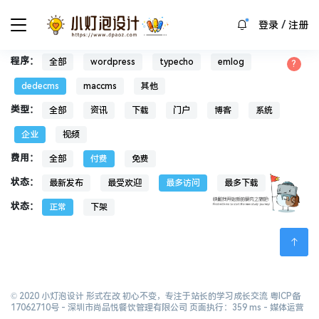
/
登录
注册
程序：
全部
wordpress
typecho
emlog
dedecms
maccms
其他
类型：
全部
资讯
下载
门户
博客
系统
企业
视频
费用：
全部
付费
免费
状态：
最新发布
最受欢迎
最多访问
最多下载
状态：
正常
下架
© 2020 小灯泡设计 形式在改 初心不变，专注于站长的学习成长交流
粤ICP备
17062710号
- 深圳市尚品悦餐饮管理有限公司 页面执行：359 ms -
媒体运营