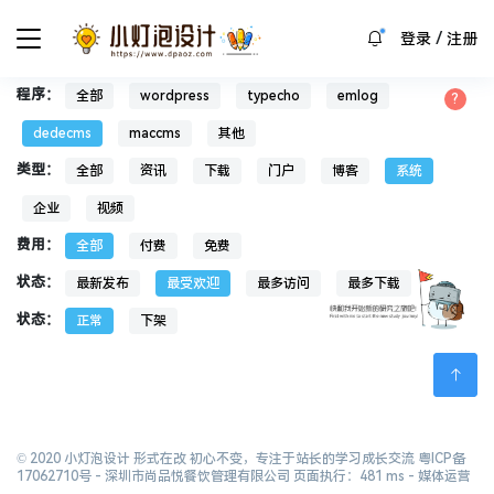
/
登录
注册
程序：
全部
wordpress
typecho
emlog
dedecms
maccms
其他
类型：
全部
资讯
下载
门户
博客
系统
企业
视频
费用：
全部
付费
免费
状态：
最新发布
最受欢迎
最多访问
最多下载
状态：
正常
下架
© 2020 小灯泡设计 形式在改 初心不变，专注于站长的学习成长交流
粤ICP备
17062710号
- 深圳市尚品悦餐饮管理有限公司 页面执行：481 ms -
媒体运营