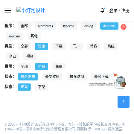
/
登录
注册
程序：
全部
wordpress
typecho
emlog
dedecms
maccms
其他
类型：
全部
资讯
下载
门户
博客
系统
企业
视频
费用：
全部
付费
免费
状态：
最新发布
最受欢迎
最多访问
最多下载
状态：
正常
下架
© 2020 小灯泡设计 形式在改 初心不变，专注于站长的学习成长交流
粤ICP备
17062710号
- 深圳市尚品悦餐饮管理有限公司 页面执行：409 ms -
媒体运营