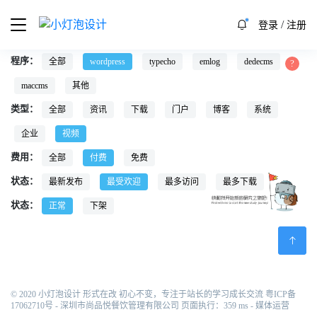
/
登录
注册
程序：
全部
wordpress
typecho
emlog
dedecms
maccms
其他
类型：
全部
资讯
下载
门户
博客
系统
企业
视频
费用：
全部
付费
免费
状态：
最新发布
最受欢迎
最多访问
最多下载
状态：
正常
下架
© 2020 小灯泡设计 形式在改 初心不变，专注于站长的学习成长交流
粤ICP备
17062710号
- 深圳市尚品悦餐饮管理有限公司 页面执行：359 ms -
媒体运营