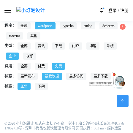
/
登录
注册
程序：
全部
wordpress
typecho
emlog
dedecms
maccms
其他
类型：
全部
资讯
下载
门户
博客
系统
企业
视频
费用：
全部
付费
免费
状态：
最新发布
最受欢迎
最多访问
最多下载
状态：
正常
下架
© 2020 小灯泡设计 形式在改 初心不变，专注于站长的学习成长交流
粤ICP备
17062710号
- 深圳市尚品悦餐饮管理有限公司 页面执行：353 ms -
媒体运营