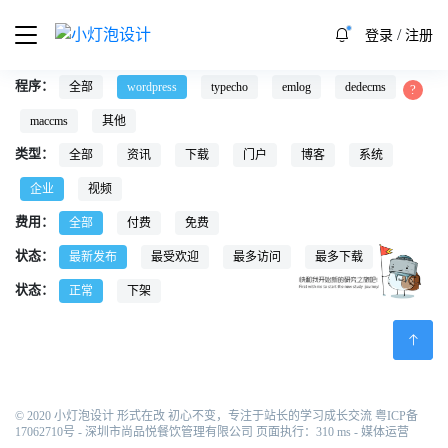
/
登录
注册
程序：
全部
wordpress
typecho
emlog
dedecms
maccms
其他
类型：
全部
资讯
下载
门户
博客
系统
企业
视频
费用：
全部
付费
免费
状态：
最新发布
最受欢迎
最多访问
最多下载
状态：
正常
下架
© 2020 小灯泡设计 形式在改 初心不变，专注于站长的学习成长交流
粤ICP备
17062710号
- 深圳市尚品悦餐饮管理有限公司 页面执行：310 ms -
媒体运营