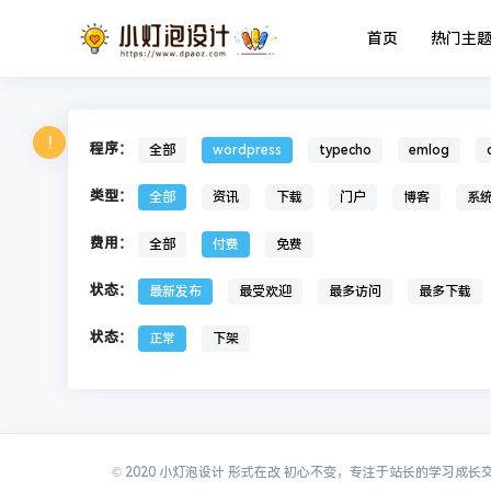
首页
热门主
!
程序：
全部
wordpress
typecho
emlog
类型：
全部
资讯
下载
门户
博客
系
费用：
全部
付费
免费
状态：
最新发布
最受欢迎
最多访问
最多下载
状态：
正常
下架
© 2020 小灯泡设计 形式在改 初心不变，专注于站长的学习成长