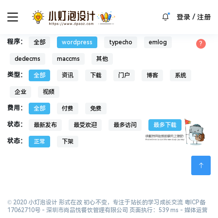
/
登录
注册
程序：
全部
wordpress
typecho
emlog
dedecms
maccms
其他
类型：
全部
资讯
下载
门户
博客
系统
企业
视频
费用：
全部
付费
免费
状态：
最新发布
最受欢迎
最多访问
最多下载
状态：
正常
下架
© 2020 小灯泡设计 形式在改 初心不变，专注于站长的学习成长交流
粤ICP备
17062710号
- 深圳市尚品悦餐饮管理有限公司 页面执行：539 ms -
媒体运营