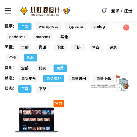
/
登录
注册
程序：
全部
wordpress
typecho
emlog
dedecms
maccms
其他
类型：
全部
资讯
下载
门户
博客
系统
企业
视频
费用：
全部
付费
免费
状态：
最新发布
最受欢迎
最多访问
最多下载
状态：
正常
下架
官方