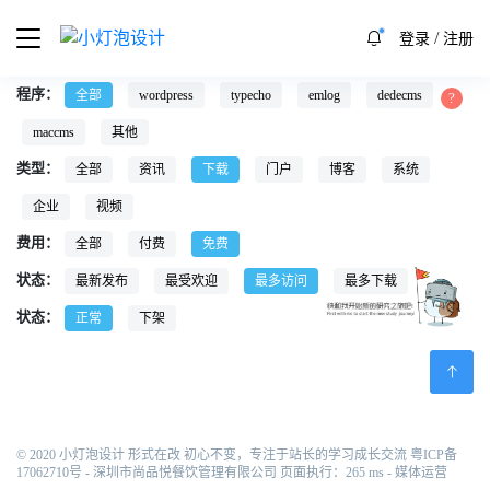
/
登录
注册
程序：
全部
wordpress
typecho
emlog
dedecms
maccms
其他
类型：
全部
资讯
下载
门户
博客
系统
企业
视频
费用：
全部
付费
免费
状态：
最新发布
最受欢迎
最多访问
最多下载
状态：
正常
下架
© 2020 小灯泡设计 形式在改 初心不变，专注于站长的学习成长交流
粤ICP备
17062710号
- 深圳市尚品悦餐饮管理有限公司 页面执行：265 ms -
媒体运营