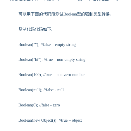
可以用下面的代码段测试Boolean型的强制类型转换。
复制代码代码如下:
Boolean(""); //false – empty string
Boolean("hi"); //true – non-empty string
Boolean(100); //true – non-zero number
Boolean(null); //false - null
Boolean(0); //false - zero
Boolean(new Object()); //true – object