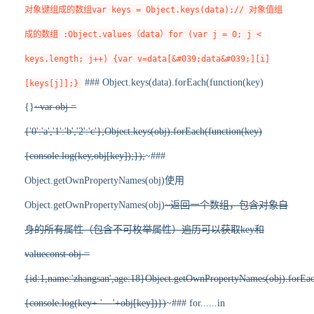
对象键组成的数组var keys = Object.keys(data);// 对象值组
成的数组 :Object.values（data）for (var j = 0; j <
keys.length; j++) {var v=data[&#039;data&#039;][i]
### Object.keys(data).forEach(function(key)
[keys[j]];}
{}
~var obj =
{'0':'a','1':'b','2':'c'};Object.keys(obj).forEach(function(key)
{console.log(key,obj[key]);});
~###
Object.getOwnPropertyNames(obj)使用
Object.getOwnPropertyNames(obj)
~返回一个数组，包含对象自
身的所有属性（包含不可枚举属性）遍历可以获取key和
valueconst obj =
{id:1,name:'zhangsan',age:18}Object.getOwnPropertyNames(obj).forEac
{console.log(key+ '---'+obj[key])})
~### for......in