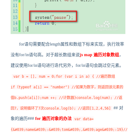
for语句需要配合length属性和数组下标来实现，执行效率
没有for/in语句高。对于超长数组来说
js map 遍历对象数组
，
建议使用for/in语句进行迭代另外，for/in语句会跳过空元素。
var b = [], num = 0;for (var i in a) { //遍历数组
if（typeof a[i] == "number") //如果为数字，则返回该元素的
值b.push(a[i]);num ++; //计数器}console.log(num); //返
## 对
回7，说明循环了7次console.log(b); //返回[1,2,4,56]
象的遍历###
for 遍历对象的办法
var data=
{&#039;name&#039;:&#039;tom&#039;,&#039;age&#039;:19}//