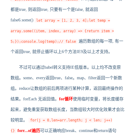
都是true, 则返回true, 只要有一个是false, 就返回
false6.some()
let array = [1, 2, 3, 4];let temp =
array.some((item, index, array) => {return item >
遍历数组的每一项, 有一
5;});console.log(temp);// false
个返回true, 就停止循环以上6个方法IE9及以上才支持。
不过可以通过babel转义支持IE低版本。以上均不改变原
数组。some、every返回true、false。map、filter返回一个新数
组。reduce让数组的前后两项进行某种计算，返回最终操作的
结果。forEach 无返回值。
for循环
使用临时变量，将长度缓存
起来，避免重复获取数组长度，当数组较大时优化效果才会比
较明显。
for(j = 0,len=arr.length; j < len; j++)
forr...of遍历
可以正确响应break、continue和return语句
{}